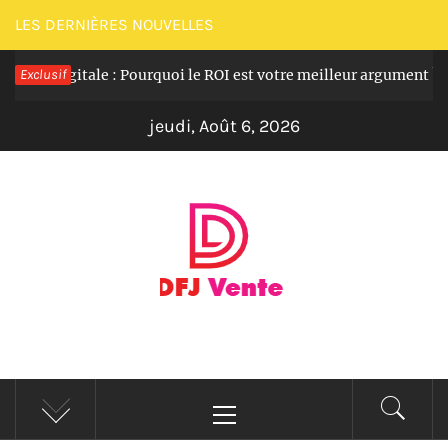
Passer
LES DERNIÈRES NOUVELLES
au
tion digitale : Pourquoi le ROI est votre meilleur argument ?
Exclusif
contenu
jeudi, Août 6, 2026
DFJ MAGAZINE
Actualité en direct et informations en continu
Menu
principal