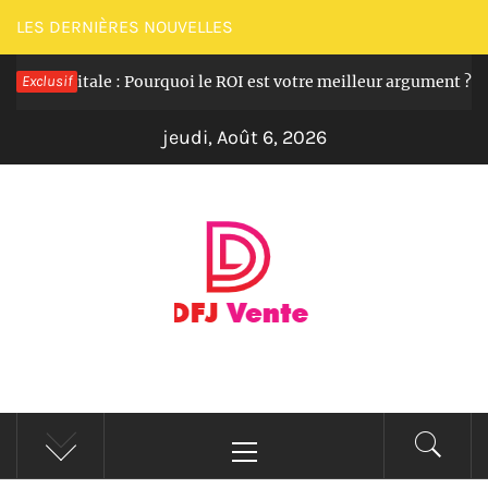
Passer
LES DERNIÈRES NOUVELLES
au
ion digitale : Pourquoi le ROI est votre meilleur argument ?
Exclusif
contenu
jeudi, Août 6, 2026
DFJ MAGAZINE
Actualité en direct et informations en continu
Menu
principal