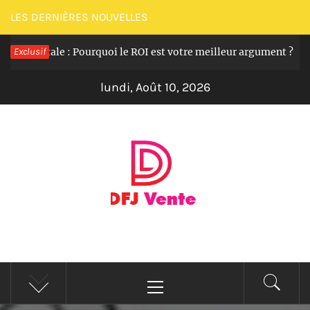
Passer
LES DERNIÈRES NOUVELLES
au
 digitale : Pourquoi le ROI est votre meilleur argument ?
Exclusif
contenu
lundi, Août 10, 2026
DFJ MAGAZINE
Actualité en direct et informations en continu
Menu
principal